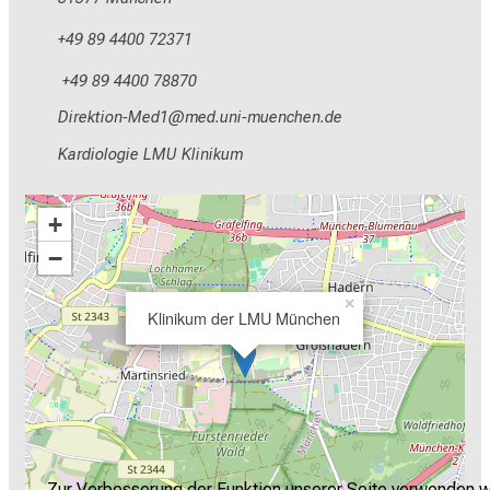
+49 89 4400 72371
+49 89 4400 78870
Mlpioblüu_;Oim2
vimsfulaGvfiuyziu-mi
Kardiologie LMU Klinikum
+
−
×
Klinikum der LMU München
Zur Verbesserung der Funktion unserer Seite verwenden w